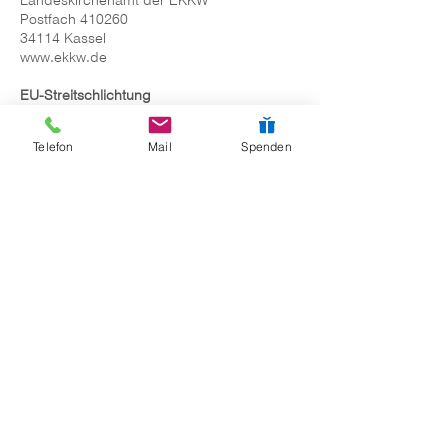
Landeskirchenamt der EKKW
Postfach 410260
34114 Kassel
www.ekkw.de
EU-Streitschlichtung
Die Europäische Kommission stellt eine
Plattform zur Online-Streitbeilegung (OS)
Telefon
Mail
Spenden
bereit:
https://ec.europa.eu/consumers/odr/.
Unsere E-Mail-Adresse finden Sie oben im
Impressum.
Verbraucherstreitbeilegung/Universalschlic
htungsstelle
Wir sind nicht bereit oder verpflichtet, an
Streitbeilegungsverfahren vor einer
Verbraucherschlichtungsstelle
teilzunehmen.
Quelle:
https://www.e-recht24.de